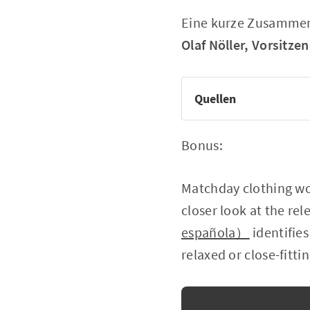
Eine kurze Zusammenf
Olaf Nöller, Vorsitz
Quellen
Bonus:
Matchday clothing wo
closer look at the rel
española）
identifie
relaxed or close-fitti