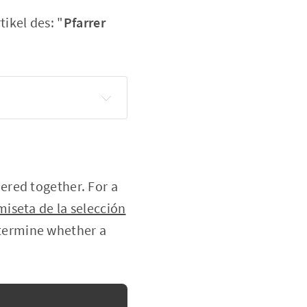
ikel des: "
Pfarrer
ered together. For a
iseta de la selección
etermine whether a