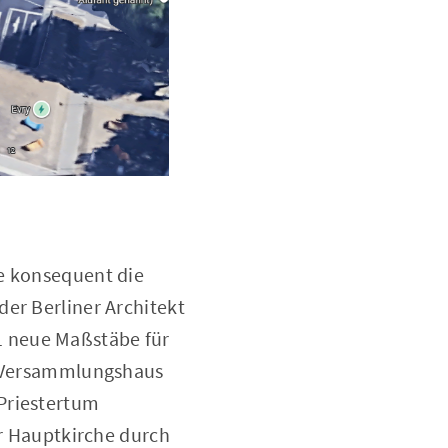
ie konsequent die
er Berliner Architekt
1 neue Maßstäbe für
s „Versammlungshaus
Priestertum
er Hauptkirche durch