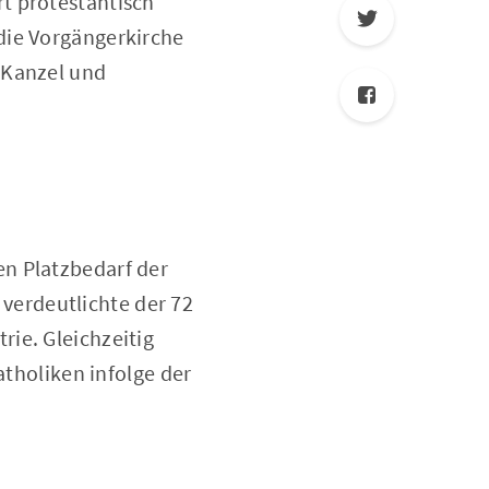
t protestantisch
die Vorgängerkirche
 Kanzel und
en Platzbedarf der
erdeutlichte der 72
ie. Gleichzeitig
atholiken infolge der