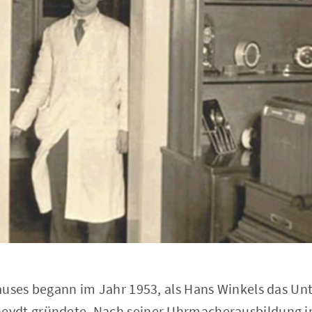
auses begann im Jahr 1953, als Hans Winkels das U
ydt gründete. Nach seiner Uhrmacherausbildung i