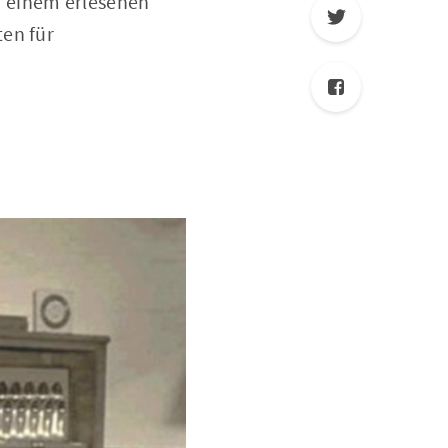
n einem erlesenen
ten für