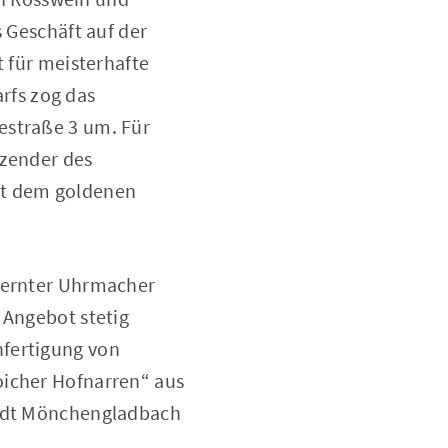
s Geschäft auf der
t für meisterhafte
rfs zog das
estraße 3 um. Für
tzender des
it dem goldenen
elernter Uhrmacher
 Angebot stetig
nfertigung von
oicher Hofnarren“ aus
tadt Mönchengladbach