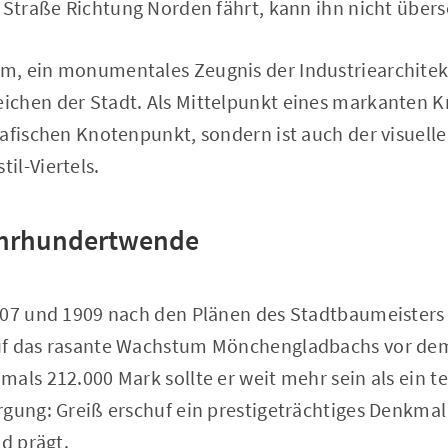
 Straße Richtung Norden fährt, kann ihn nicht über
, ein monumentales Zeugnis der Industriearchitek
chen der Stadt. Als Mittelpunkt eines markanten Kr
rafischen Knotenpunkt, sondern ist auch der visuell
il-Viertels.
ahrhundertwende
907 und 1909 nach den Plänen des Stadtbaumeisters 
uf das rasante Wachstum Mönchengladbachs vor dem
mals 212.000 Mark sollte er weit mehr sein als ein 
gung: Greiß erschuf ein prestigeträchtiges Denkmal
ld prägt.