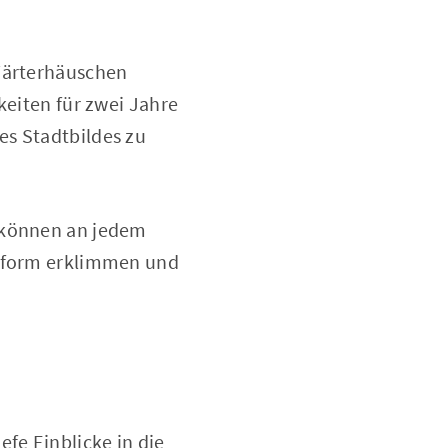
 Wärterhäuschen
keiten für zwei Jahre
es Stadtbildes zu
r können an jedem
ttform erklimmen und
fe Einblicke in die