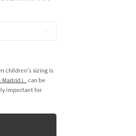
 children's sizing is
de Madrid）
can be
lly important for