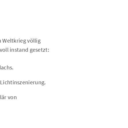
Weltkrieg völlig
oll instand gesetzt:
achs.
Lichtinszenierung.
lär von