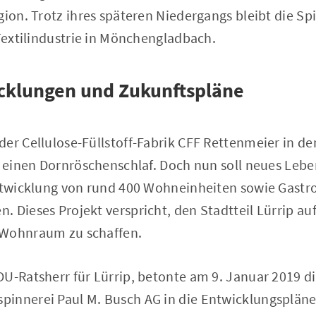
gion. Trotz ihres späteren Niedergangs bleibt die S
 Textilindustrie in Mönchengladbach.
icklungen und Zukunftspläne
er Cellulose-Füllstoff-Fabrik CFF Rettenmeier in d
n einen Dornröschenschlaf. Doch nun soll neues Lebe
Entwicklung von rund 400 Wohneinheiten sowie Gast
. Dieses Projekt verspricht, den Stadtteil Lürrip a
 Wohnraum zu schaffen.
DU-Ratsherr für Lürrip, betonte am 9. Januar 2019 d
innerei Paul M. Busch AG in die Entwicklungspläne