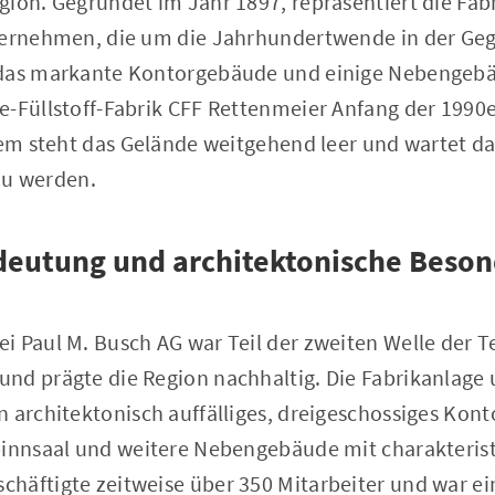
ion. Gegründet im Jahr 1897, repräsentiert die Fabr
ternehmen, die um die Jahrhundertwende in der Ge
 das markante Kontorgebäude und einige Nebengebä
e-Füllstoff-Fabrik CFF Rettenmeier Anfang der 1990e
dem steht das Gelände weitgehend leer und wartet da
 zu werden.
deutung und architektonische Beso
 Paul M. Busch AG war Teil der zweiten Welle der Te
nd prägte die Region nachhaltig. Die Fabrikanlage
n architektonisch auffälliges, dreigeschossiges Kon
pinnsaal und weitere Nebengebäude mit charakteris
häftigte zeitweise über 350 Mitarbeiter und war ei