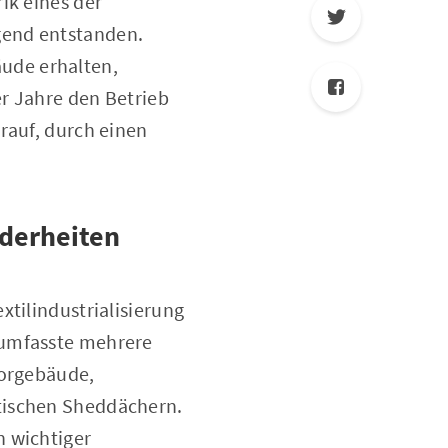
ik eines der
gend entstanden.
ude erhalten,
r Jahre den Betrieb
rauf, durch einen
nderheiten
xtilindustrialisierung
 umfasste mehrere
torgebäude,
tischen Sheddächern.
n wichtiger