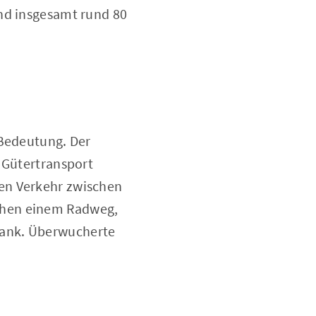
end insgesamt rund 80
 Bedeutung. Der
r Gütertransport
ren Verkehr zwischen
chen einem Radweg,
sank. Überwucherte