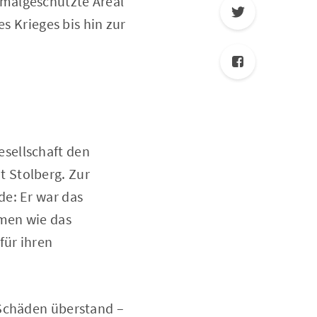
kmalgeschützte Areal
es Krieges bis hin zur
esellschaft den
 Stolberg. Zur
de: Er war das
men wie das
für ihren
 Schäden überstand –