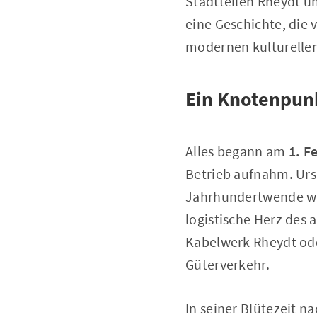
Stadtteilen Rheydt u
eine Geschichte, die 
modernen kulturellen
Ein Knotenpunk
Alles begann am
1. F
Betrieb aufnahm. Urs
Jahrhundertwende war
logistische Herz des
Kabelwerk Rheydt ode
Güterverkehr.
In seiner Blütezeit 