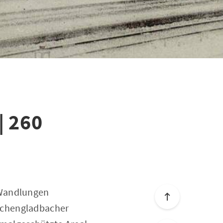
| 260
 Wandlungen
nchengladbacher