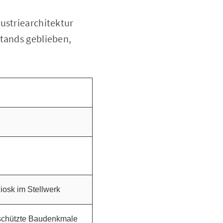
ustriearchitektur
stands geblieben,
iosk im Stellwerk
schützte Baudenkmale