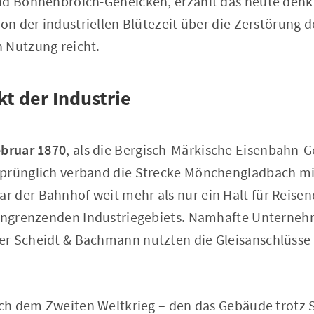
nd Bonnenbroich-Geneicken, erzählt das heute den
von der industriellen Blütezeit über die Zerstörung d
 Nutzung reicht.
t der Industrie
ebruar 1870
, als die Bergisch-Märkische Eisenbahn-G
prünglich verband die Strecke Mönchengladbach mit
 der Bahnhof weit mehr als nur ein Halt für Reisen
 angrenzenden Industriegebiets. Namhafte Unterneh
r Scheidt & Bachmann nutzten die Gleisanschlüsse 
nach dem Zweiten Weltkrieg – den das Gebäude trotz