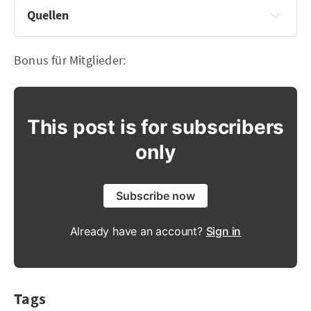
Quellen
Cyclex
Panalpina
Bonus für Mitglieder:
Wikipedia
Regionalgeschichte
YouTube
This post is for subscribers
only
Subscribe now
Already have an account?
Sign in
Tags