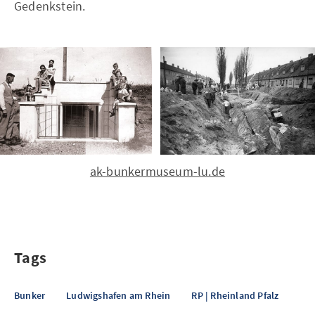
Gedenkstein.
ak-bunkermuseum-lu.de
Tags
Bunker
Ludwigshafen am Rhein
RP | Rheinland Pfalz